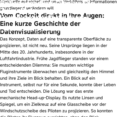
Brillen-Head-up-Display: Die
Marktreife entwickelt und unser Verhältnis zu Informationen
grundlegend verändern will.
Zukunft der tragbaren Technologie
Vom Cockpit direkt in Ihre Augen:
liegt direkt vor Ihren Augen.
Eine kurze Geschichte der
September 08, 2025
von
wangfred
Datenvisualisierung
Das Konzept, Daten auf eine transparente Oberfläche zu
projizieren, ist nicht neu. Seine Ursprünge liegen in der
Mitte des 20. Jahrhunderts, insbesondere in der
Luftfahrtindustrie. Frühe Jagdflieger standen vor einem
entscheidenden Dilemma: Sie mussten wichtige
Fluginstrumente überwachen und gleichzeitig den Himmel
und ihre Ziele im Blick behalten. Ein Blick auf ein
Instrument, selbst nur für eine Sekunde, konnte über Leben
und Tod entscheiden. Die Lösung war das erste
mechanische Head-up-Display. Es nutzte Linsen und
Spiegel, um ein Zielkreuz auf eine Glasscheibe vor der
Windschutzscheibe des Piloten zu projizieren. So konnten