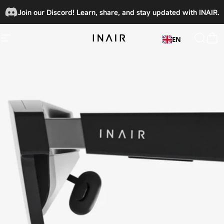
Direkt zum Inhalt
Join our Discord! Learn, share, and stay updated with INAIR.
🎉
EN
Seitennavigation
INAIRSPACE
Suche
Wa