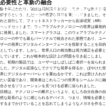
必要性と革新の融合
スマートグラスは処方箋不要？ 視覚
数十年にわたり、眼鏡は屈折異常を矯正してクリアな視界を確
とテクノロジーの未来を解説
保するという、ただ一つの重要な目的を果たしてきました。そ
れと並行して、フィットネストラッカーから拡張現実（AR）
ヘッドセットまで、ウェアラブルテクノロジーの世界は爆発的
9月 19, 2025
by
wangfred
に発展しました。スマートグラスは、このウェアラブルテクノ
ロジーの中でも最もパーソナルで統合された形態であり、ユー
ザーの視界にデジタルインターフェースを投影することを目的
としています。しかし、世界人口の相当数は視力矯正を必要と
しています。これが根本的な設計上の問題を引き起こしまし
た。初期の製品では、ユーザーはしばしば二者択一を迫られま
した。デジタル拡張なしでクリアな視界を得るか、ぼやけた世
界にデジタルオーバーレイを重ねるかです。これは受け入れが
たい妥協であり、開発者はこれら二つの世界をシームレスに融
合させるソリューションを見つける必要に迫られました。
目標は、テクノロジーの断片というより、むしろ自分自身の自
然な延長のように感じられるデバイス、つまり、情報を必要と
するまでかけていることを忘れてしまうようなメガネを作るこ