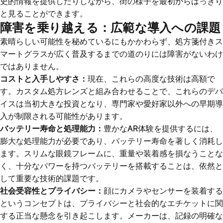
史的情報を提供したりしながら、街の様子を最初からはっきり
と見ることができます。
障害を乗り越える：広範な導入への課題
素晴らしい可能性を秘めているにもかかわらず、処方箋付きス
マートグラスが広く普及するまでの道のりには障害がないわけ
ではありません。
コストと入手しやすさ：
現在、これらの高度な技術は高額で
す。カスタム処方レンズと組み合わせることで、これらのデバ
イスは当初大きな投資となり、専門家や愛好家以外への早期導
入が制限される可能性があります。
バッテリー寿命と処理能力：
豊かなAR体験を提供するには、
膨大な処理能力が必要であり、バッテリー寿命を著しく消耗し
ます。スリムな眼鏡フレームに、重量や装着感を損なうことな
く、十分なパワーを持つバッテリーを搭載することは、依然と
して重要な技術的課題です。
社会受容性とプライバシー：
顔にカメラやセンサーを装着する
というコンセプトは、プライバシーと社会的なエチケットに関
する正当な懸念を引き起こします。メーカーは、記録の明確な