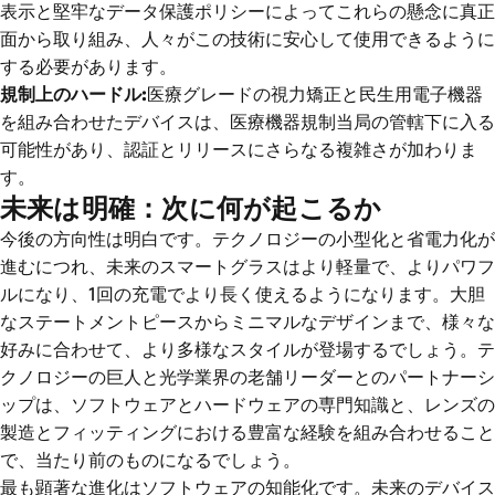
表示と堅牢なデータ保護ポリシーによってこれらの懸念に真正
面から取り組み、人々がこの技術に安心して使用できるように
する必要があります。
規制上のハードル:
医療グレードの視力矯正と民生用電子機器
を組み合わせたデバイスは、医療機器規制当局の管轄下に入る
可能性があり、認証とリリースにさらなる複雑さが加わりま
す。
未来は明確：次に何が起こるか
今後の方向性は明白です。テクノロジーの小型化と省電力化が
進むにつれ、未来のスマートグラスはより軽量で、よりパワフ
ルになり、1回の充電でより長く使えるようになります。大胆
なステートメントピースからミニマルなデザインまで、様々な
好みに合わせて、より多様なスタイルが登場するでしょう。テ
クノロジーの巨人と光学業界の老舗リーダーとのパートナーシ
ップは、ソフトウェアとハ​​ードウェアの専門知識と、レンズの
製造とフィッティングにおける豊富な経験を組み合わせること
で、当たり前のものになるでしょう。
最も顕著な進化はソフトウェアの知能化です。未来のデバイス