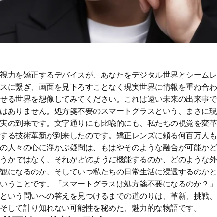
視力を矯正するデバイスが、あなたをデジタル世界とシームレ
スに繋ぎ、画面を見下ろすことなく現実世界に情報を重ね合わ
せる世界を想像してみてください。これは遠い未来の出来事で
はありません。処方箋不要のスマートグラスという、まさに現
実の到来です。文字通りにも比喩的にも、私たちの視覚を変革
する技術革新が到来したのです。矯正レンズに頼る何百万人も
の人々の心に浮かぶ疑問は、もはやそのような融合が可能かど
うか
で
はなく、それが
どのように
機能するのか、どのような外
観になるのか、そしていつ私たちの日常生活に浸透するのかと
いうことです。「スマートグラスは処方箋不要になるのか？」
という問いへの答えを見つけるまでの道のりは、革新、挑戦、
そして計り知れない可能性を秘めた、魅力的な物語です。