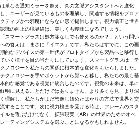
は単なる通知ミラーを超え、真の文脈アシスタントへと進化
し、ユーザーが見ているものを理解し、関連する情報をプロア
クティブかつ邪魔にならない形で提供します。視力矯正と世界
認識の向上の境界線は、美しくも曖昧になるでしょう。
「スマートグラスは処方箋なしでも使えるのか？」という問い
への答えは、まさに「イエス」です。私たちはすでに、この画
期的なデバイスの第一世代がプロトタイプから製品へと移行し
ていく様子を目の当たりにしています。スマートグラスは、テ
クノロジーと私たちの関係に根本的な変化をもたらしました。
テクノロジーを手やポケットから顔へと移し、私たちの最も基
本的な感覚である視覚に統合したのです。視覚の未来は、単に
鮮明に見えることだけではありません。より多くを見、より深
く理解し、私たちがまだ想像し始めたばかりの方法で世界と交
流することです。次に視力検査を受ける時は、フレームのスタ
イルを選ぶだけでなく、拡張現実（AR）の世界のためのオペ
レーティングシステムを選ぶことになるかもしれません。