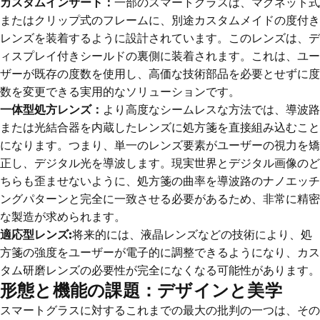
カスタムインサート：
一部のスマートグラスは、マグネット式
またはクリップ式のフレームに、別途カスタムメイドの度付き
レンズを装着するように設計されています。このレンズは、デ
ィスプレイ付きシールドの裏側に装着されます。これは、ユー
ザーが既存の度数を使用し、高価な技術部品を必要とせずに度
数を変更できる実用的なソリューションです。
一体型処方レンズ：
より高度なシームレスな方法では、導波路
または光結合器を内蔵したレンズに処方箋を直接組み込むこと
になります。つまり、単一のレンズ要素がユーザーの視力を矯
正し
、
デジタル光を導波します。現実世界とデジタル画像のど
ちらも歪ませないように、処方箋の曲率を導波路のナノエッチ
ングパターンと完全に一致させる必要があるため、非常に精密
な製造が求められます。
適応型レンズ:
将来的には、液晶レンズなどの技術により、処
方箋の強度をユーザーが電子的に調整できるようになり、カス
タム研磨レンズの必要性が完全になくなる可能性があります。
形態と機能の課題：デザインと美学
スマートグラスに対するこれまでの最大の批判の一つは、その