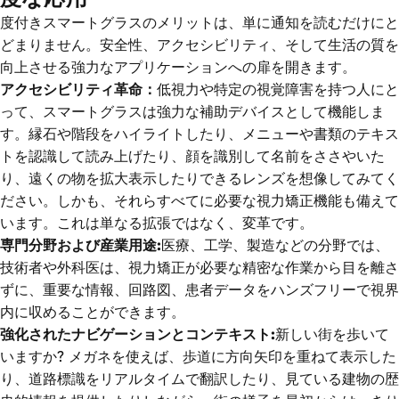
度付きスマートグラスのメリットは、単に通知を読むだけにと
どまりません。安全性、アクセシビリティ、そして生活の質を
向上させる強力なアプリケーションへの扉を開きます。
アクセシビリティ革命：
低視力や特定の視覚障害を持つ人にと
って、スマートグラスは強力な補助デバイスとして機能しま
す。縁石や階段をハイライトしたり、メニューや書類のテキス
トを認識して読み上げたり、顔を識別して名前をささやいた
り、遠くの物を拡大表示したりできるレンズを想像してみてく
ださい。しかも、それらすべてに必要な視力矯正機能も備えて
います。これは単なる拡張ではなく、変革です。
専門分野および産業用途:
医療、工学、製造などの分野では、
技術者や外科医は、視力矯正が必要な精密な作業から目を離さ
ずに、重要な情報、回路図、患者データをハンズフリーで視界
内に収めることができます。
強化されたナビゲーションとコンテキスト:
新しい街を歩いて
いますか? メガネを使えば、歩道に方向矢印を重ねて表示した
り、道路標識をリアルタイムで翻訳したり、見ている建物の歴