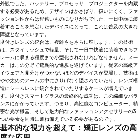
外観でした。バッテリー、プロセッサ、プロジェクターを内蔵
する必要があるため、デザインはかさばり、扱いにくく、ファ
ッション性からは程遠いものになりがちでした。一日中顔に装
着することを想定したデバイスにとって、これは普及の大きな
障壁となっています。
度付きレンズの統合は、複雑さをさらに増します。この技術
は、スタイリッシュで軽量、そして一日中快適に装着できるフ
レームに収まる程度まで小型化されなければなりません。メー
カーはこの分野で驚異的な進歩を遂げています。従来の高級ア
イウェアと見分けがつかないほどのデバイスが登場し、技術は
やや太めのアームの中にさりげなく隠されていたり、レンズ構
造にシームレスに統合されていたりするケースが増えていま
す。度付きスマートグラスの最終的な成功は、この繊細なバラ
ンスにかかっています。つまり、高性能なコンピューター、精
密な光学機器、そして魅力的なファッションアクセサリーの3
つの要素を同時に兼ね備えている必要があるのです。
基本的な視力を超えて：矯正レンズの高
度な応用