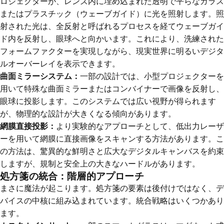
ロジェクターが、レンズ内に埋め込まれた透明で平らなガラス
またはプラスチック（ウェーブガイド）に光を照射します。照
射された光は、全反射と呼ばれるプロセスを経てウェーブガイ
ド内を反射し、眼球へと向かいます。これにより、洗練された
フォームファクターを実現しながら、現実世界に明るいデジタ
ルオーバーレイを表示できます。
曲面ミラーシステム：
一部の設計では、小型プロジェクターを
用いて特殊な曲面ミラーまたはコンバイナーで画像を反射し、
眼球に投影します。このシステムでは広い視野が得られます
が、物理的な設計が大きくなる傾向があります。
網膜直接投影：
より実験的なアプローチとして、低出力レーザ
ーを用いて網膜に直接画像をスキャンする方法があります。こ
の方法は、驚異的な鮮明さと広大なデジタルキャンバスを約束
しますが、規制と安全上の大きなハードルがあります。
処方箋の統合：階層的アプローチ
まさに魔法が起こります。処方箋の要素は後付けではなく、デ
バイスの中核に組み込まれています。統合戦略はいくつかあり
ます。